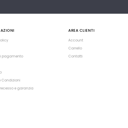
AZIONI
AREA CLIENTI
olicy
Account
Carrello
di pagamento
Contatti
o
e Condizioni
i recesso e garanzia