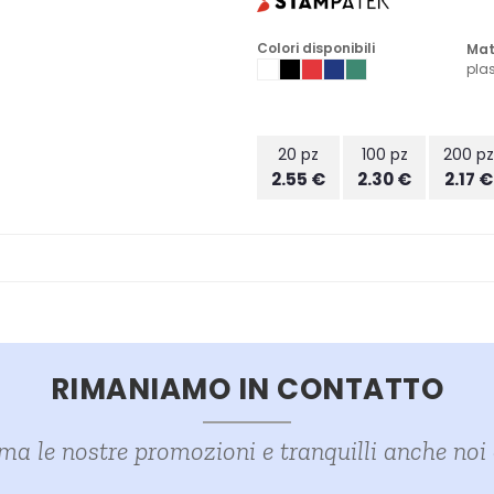
Colori disponibili
Mat
pla
20 pz
100 pz
200 p
2.55 €
2.30 €
2.17 €
RIMANIAMO IN CONTATTO
ima le nostre promozioni e tranquilli anche no