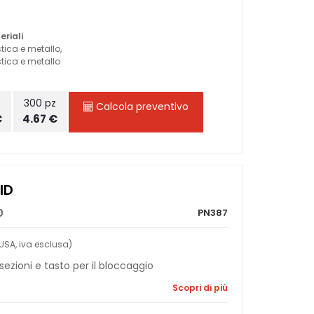
eriali
tica e metallo,
tica e metallo
z
300 pz
Calcola preventivo
€
4.67 €
ID
0
PN387
USA, iva esclusa)
sezioni e tasto per il bloccaggio
Scopri di più