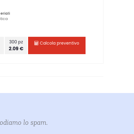
eriali
stica
z
300 pz
Calcola preventivo
2.09 €
i odiamo lo spam.