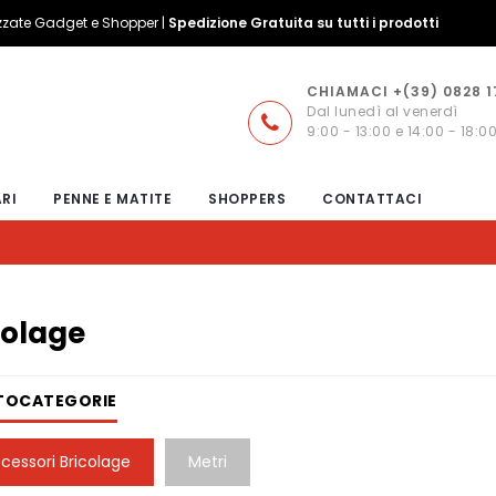
izzate Gadget e Shopper |
Spedizione Gratuita su tutti i prodotti
CHIAMACI +(39) 0828 
Dal lunedì al venerdì
9:00 - 13:00 e 14:00 - 18:0
RI
PENNE E MATITE
SHOPPERS
CONTATTACI
colage
TOCATEGORIE
cessori Bricolage
Metri