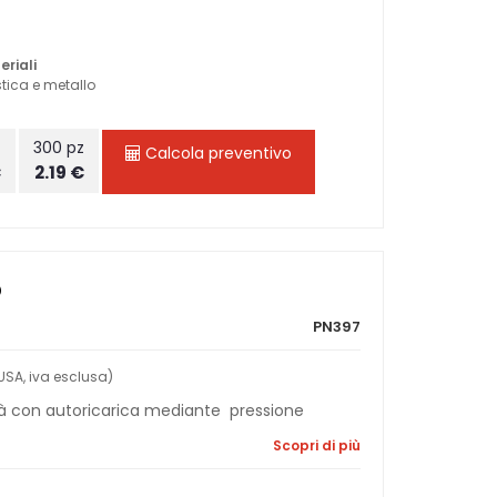
eriali
tica e metallo
z
300 pz
Calcola preventivo
€
2.19 €
O
PN397
SA, iva esclusa)
ità con autoricarica mediante pressione
Scopri di più