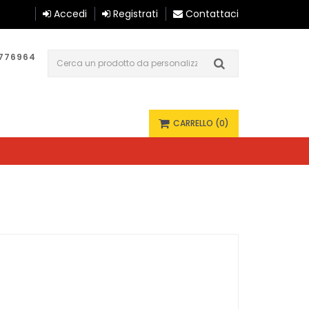
Accedi
Registrati
Contattaci
1776964
0
CARRELLO
(0)