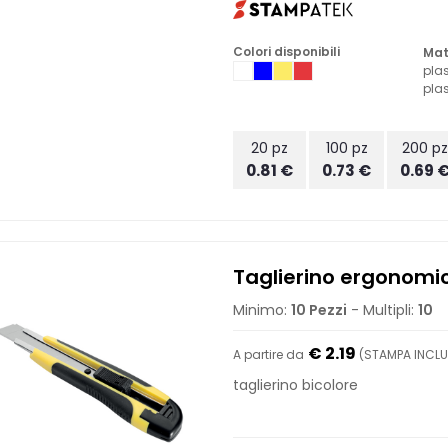
Colori disponibili
Mat
plas
plas
20 pz
100 pz
200 p
0.81 €
0.73 €
0.69 
Taglierino ergonomi
Minimo:
10 Pezzi
- Multipli:
10
€ 2.19
A partire da
(STAMPA INCLU
taglierino bicolore