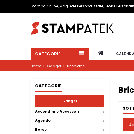
Stampa Online, Magliette Personalizzate, Penne Personal
CATEGORIE
CALENDA
»
»
Home
Gadget
Bricolage
CATEGORIE
Bri
Gadget
SOT
Accendini e Accessori
Agende
Ac
Borse