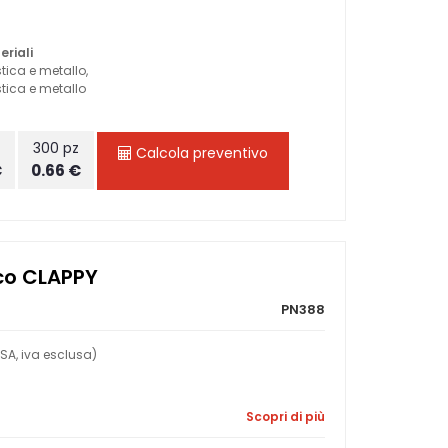
eriali
tica e metallo,
tica e metallo
z
300 pz
Calcola preventivo
€
0.66 €
co CLAPPY
PN388
SA, iva esclusa)
Scopri di più