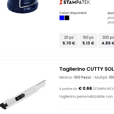
Colori disponibili
Mat
plas
plas
20 pz
100 pz
200 p
5.70 €
5.13 €
4.85 
Taglierino CUTTY SOL
Minimo:
100 Pezzi
- Multipli:
10
€ 0.66
A partire da
(STAMPA INCL
taglierino personalizzabile con 