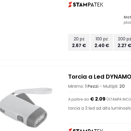
Mat
plas
20 pz
100 pz
200 p
2.67 €
2.40 €
2.27 
Torcia a Led DYNAM
Minimo:
1 Pezzi
- Multipli:
20
€ 2.09
A partire da
(STAMPA INCLU
torcia a 3 led ad alta luminos