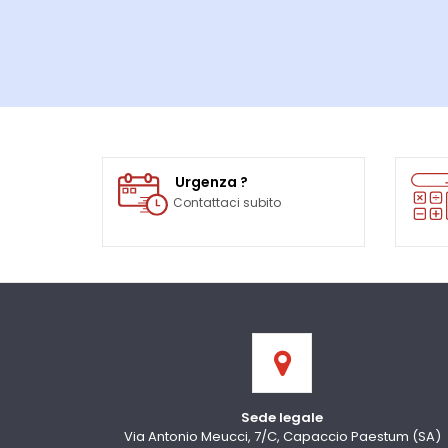
Urgenza ?
Contattaci subito
Sede legale
Via Antonio Meucci, 7/C, Capaccio Paestum (SA)