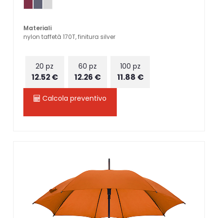
Materiali
nylon taffetà 170T, finitura silver
20 pz
60 pz
100 pz
12.52 €
12.26 €
11.88 €
Calcola preventivo