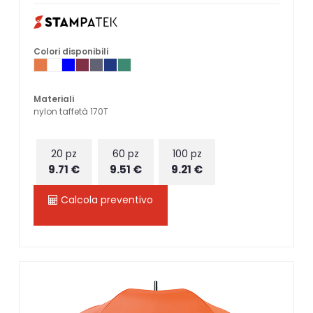
Colori disponibili
Materiali
nylon taffetà 170T
20 pz
60 pz
100 pz
9.71 €
9.51 €
9.21 €
Calcola preventivo