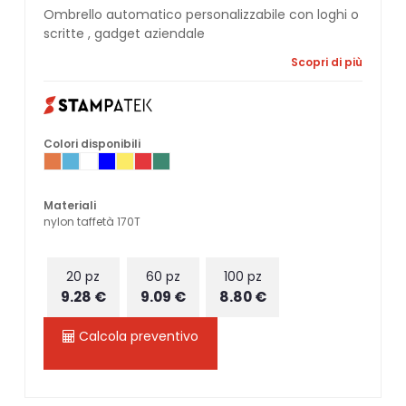
Ombrello automatico personalizzabile con loghi o
scritte , gadget aziendale
Scopri di più
Colori disponibili
Materiali
nylon taffetà 170T
20 pz
60 pz
100 pz
9.28 €
9.09 €
8.80 €
Calcola preventivo