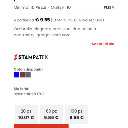
Minimo:
10 Pezzi
- Multipli:
10
PL124
€ 9.55
A partire da
(STAMPA INCLUSA, iva esclusa)
Ombrello elegante con i suoi due colori a
contrasto, gadget esclusivo
Scopri di più
Colori disponibili
Materiali
nylon taffetà 170T
20 pz
60 pz
100 pz
10.07 €
9.86 €
9.55 €