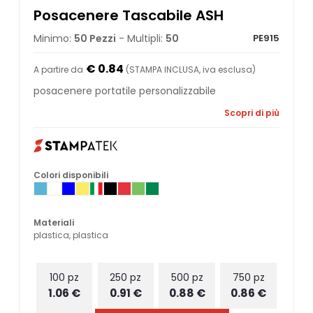
Posacenere Tascabile ASH
Minimo:
50 Pezzi
- Multipli:
50
PE915
€ 0.84
A partire da
(STAMPA INCLUSA, iva esclusa)
posacenere portatile personalizzabile
Scopri di più
Colori disponibili
Materiali
plastica, plastica
100 pz
250 pz
500 pz
750 pz
1.06 €
0.91 €
0.88 €
0.86 €