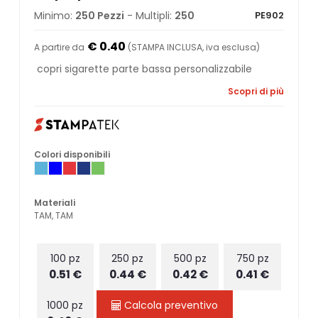
Minimo:
250 Pezzi
- Multipli:
250
PE902
€ 0.40
A partire da
(STAMPA INCLUSA, iva esclusa)
copri sigarette parte bassa personalizzabile
Scopri di più
Colori disponibili
Materiali
TAM, TAM
100 pz
250 pz
500 pz
750 pz
0.51 €
0.44 €
0.42 €
0.41 €
1000 pz
Calcola preventivo