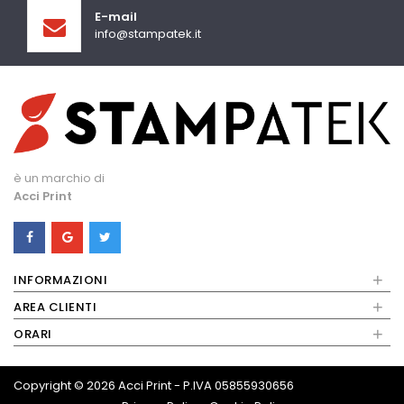
E-mail
info@stampatek.it
è un marchio di
Acci Print
+
INFORMAZIONI
+
AREA CLIENTI
+
ORARI
Copyright © 2026
Acci Print - P.IVA 05855930656