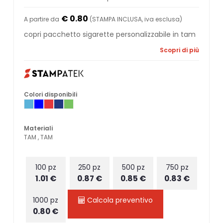
€ 0.80
A partire da
(STAMPA INCLUSA, iva esclusa)
copri pacchetto sigarette personalizzabile in tam
Scopri di più
Colori disponibili
Materiali
TAM , TAM
100 pz
250 pz
500 pz
750 pz
1.01 €
0.87 €
0.85 €
0.83 €
1000 pz
Calcola preventivo
0.80 €