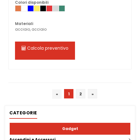
Colori disponibili
Materiali
acciaio, acciaio
Calcola preventivo
«
1
2
»
CATEGORIE
Gadget
Accendini e Accessori