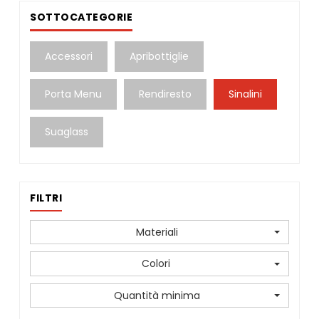
SOTTOCATEGORIE
Accessori
Apribottiglie
Porta Menu
Rendiresto
Sinalini
Suaglass
FILTRI
Materiali
Colori
Quantità minima