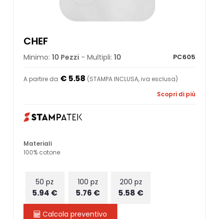
CHEF
Minimo:
10 Pezzi
- Multipli:
10
PC605
€ 5.58
A partire da
(STAMPA INCLUSA, iva esclusa)
Scopri di più
Materiali
100% cotone
50 pz
100 pz
200 pz
5.94 €
5.76 €
5.58 €
Calcola preventivo