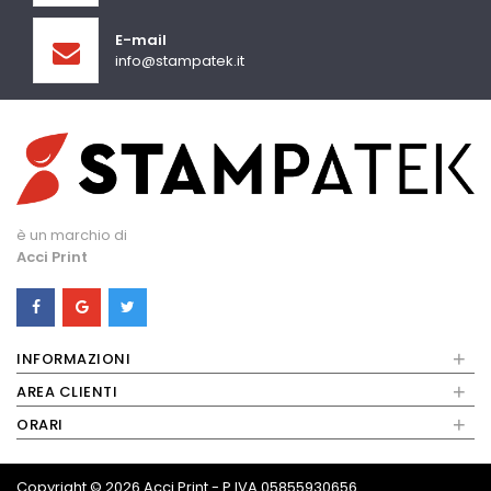
E-mail
info@stampatek.it
è un marchio di
Acci Print
+
INFORMAZIONI
+
AREA CLIENTI
+
ORARI
Copyright © 2026
Acci Print - P.IVA 05855930656