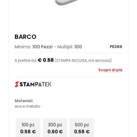
BARCO
Minimo:
100 Pezzi
- Multipli:
100
PE386
€ 0.58
A partire da
(STAMPA INCLUSA, iva esclusa)
Scopri di più
Materiali
eva e metallo
100 pz
300 pz
500 pz
0.58 €
0.60 €
0.58 €