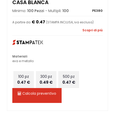
CASA BLANCA
Minimo:
100 Pezzi
- Multipli:
100
PE380
€ 0.47
A partire da
(STAMPA INCLUSA, iva esclusa)
Scopri di più
Materiali
eva e metallo
100 pz
300 pz
500 pz
0.47 €
0.49 €
0.47 €
Calcola preventivo