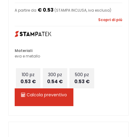
€ 0.53
A partire da
(STAMPA INCLUSA, iva esclusa)
Scopri di più
Materiali
eva e metallo
100 pz
300 pz
500 pz
0.53 €
0.54 €
0.53 €
Calcola preventivo