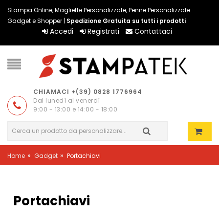
Stampa Online, Magliette Personalizzate, Penne Personalizzate
Gadget e Shopper |
Spedizione Gratuita su tutti i prodotti
Accedi
Registrati
Contattaci
CHIAMACI +(39) 0828 1776964
Dal lunedì al venerdì
9:00 - 13:00 e 14:00 - 18:00
»
»
Home
Gadget
Portachiavi
Portachiavi