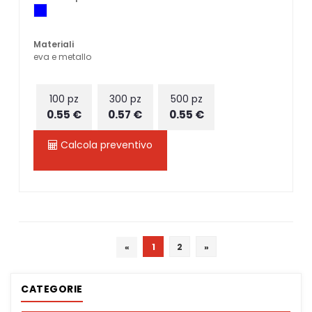
Materiali
eva e metallo
100 pz
300 pz
500 pz
0.55 €
0.57 €
0.55 €
Calcola preventivo
«
1
2
»
CATEGORIE