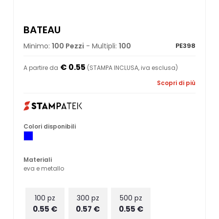
BATEAU
Minimo:
100 Pezzi
- Multipli:
100
PE398
€ 0.55
A partire da
(STAMPA INCLUSA, iva esclusa)
Scopri di più
Colori disponibili
Materiali
eva e metallo
100 pz
300 pz
500 pz
0.55 €
0.57 €
0.55 €