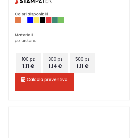
Colori disponibili
Materiali
poliuretano
100 pz
300 pz
500 pz
1.11 €
1.14 €
1.11 €
Calcola preventivo