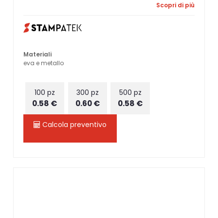
Scopri di più
Materiali
eva e metallo
100 pz
300 pz
500 pz
0.58 €
0.60 €
0.58 €
Calcola preventivo