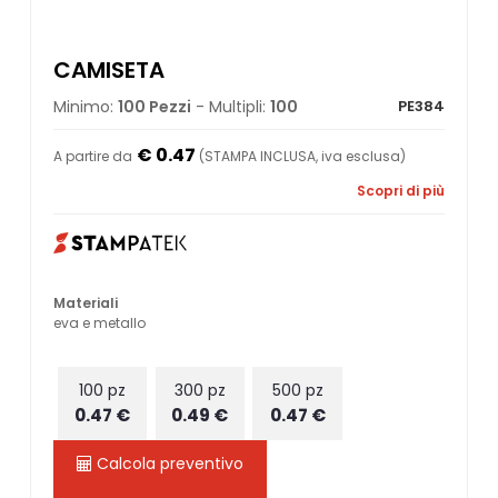
CAMISETA
Minimo:
100 Pezzi
- Multipli:
100
PE384
€ 0.47
A partire da
(STAMPA INCLUSA, iva esclusa)
Scopri di più
Materiali
eva e metallo
100 pz
300 pz
500 pz
0.47 €
0.49 €
0.47 €
Calcola preventivo