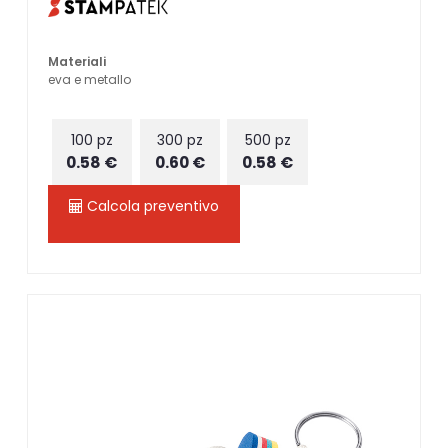
Materiali
eva e metallo
100 pz
300 pz
500 pz
0.58 €
0.60 €
0.58 €
Calcola preventivo