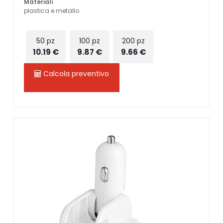
Materiali
plastica e metallo
50 pz
100 pz
200 pz
10.19 €
9.87 €
9.66 €
Calcola preventivo