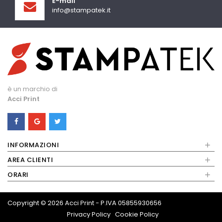
E-mail
info@stampatek.it
è un marchio di
Acci Print
+
INFORMAZIONI
+
AREA CLIENTI
+
ORARI
Copyright © 2026
Acci Print - P.IVA 05855930656
Privacy Policy
Cookie Policy