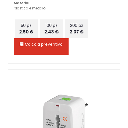
Materiali
plastica e metallo
50 pz
100 pz
200 pz
2.50 €
2.43 €
2.37 €
Calcola preventivo