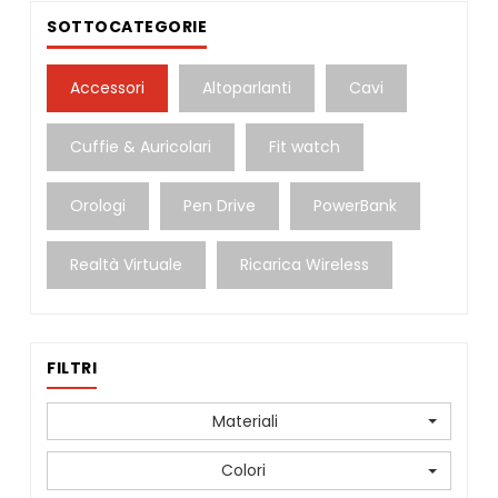
SOTTOCATEGORIE
Accessori
Altoparlanti
Cavi
Cuffie & Auricolari
Fit watch
Orologi
Pen Drive
PowerBank
Realtà Virtuale
Ricarica Wireless
FILTRI
Materiali
Colori