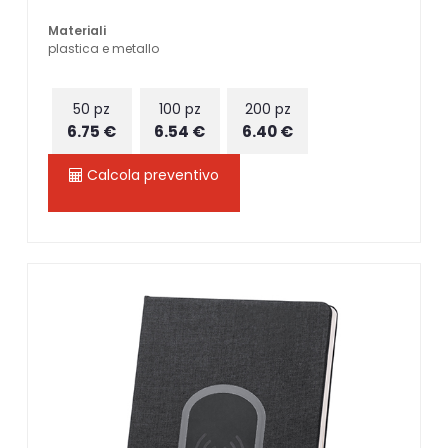
Materiali
plastica e metallo
50 pz
100 pz
200 pz
6.75 €
6.54 €
6.40 €
Calcola preventivo