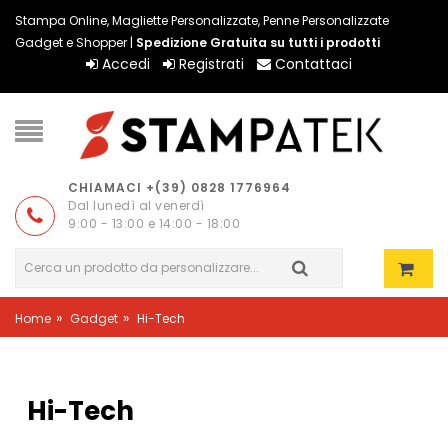
Stampa Online, Magliette Personalizzate, Penne Personalizzate
Gadget e Shopper |
Spedizione Gratuita su tutti i prodotti
Accedi
Registrati
Contattaci
CHIAMACI +(39) 0828 1776964
Dal lunedì al venerdì
9:00 - 13:00 e 14:00 - 18:00
»
»
Home
Gadget
Hi-Tech
Hi-Tech