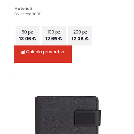
Materiali
Poliestere 300D
50 pz
100 pz
200 pz
13.06 €
12.65 €
12.38 €
Calcola preventivo