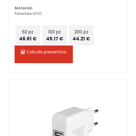
Materiali
Poliestere 300D
50 pz
100 pz
200 pz
46.61 €
45.17 €
44.21 €
Calcola preventivo