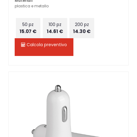
Materiali
plastica e metallo
50 pz
100 pz
200 pz
15.07 €
14.61 €
14.30 €
Calcola preventivo