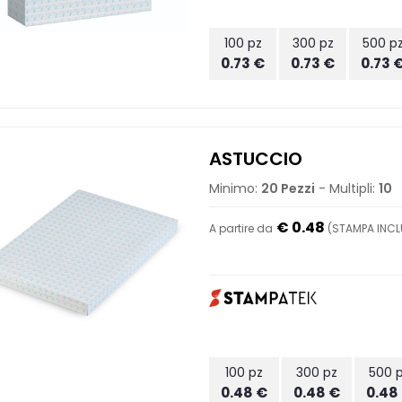
100 pz
300 pz
500 p
0.73 €
0.73 €
0.73 
ASTUCCIO
Minimo:
20 Pezzi
- Multipli:
10
€ 0.48
A partire da
(STAMPA INCL
100 pz
300 pz
500 
0.48 €
0.48 €
0.48