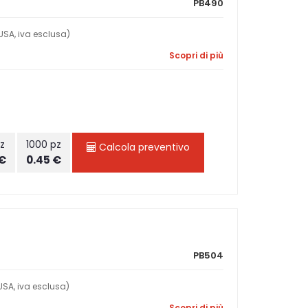
PB490
SA, iva esclusa)
Scopri di più
z
1000 pz
Calcola preventivo
 €
0.45 €
PB504
SA, iva esclusa)
Scopri di più