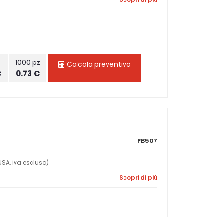
z
1000 pz
Calcola preventivo
€
0.73 €
PB507
SA, iva esclusa)
Scopri di più