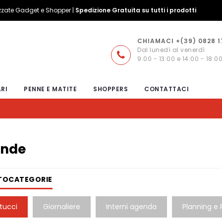
izzate Gadget e Shopper |
Spedizione Gratuita su tutti i prodotti
CHIAMACI +(39) 0828 
Dal lunedì al venerdì
9:00 - 13:00 e 14:00 - 18:0
RI
PENNE E MATITE
SHOPPERS
CONTATTACI
nde
TOCATEGORIE
tucci
Giornaliere
Interni agenda
Planning e 