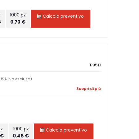
z
1000 pz
Calcola preventivo
€
0.73 €
PB511
USA, iva esclusa)
Scopri di più
pz
1000 pz
Calcola preventivo
 €
0.48 €