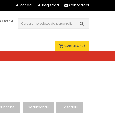
Accedi
Registrati
Contattaci
1776964
0
CARRELLO
(0)
Rubriche
Settimanali
Tascabili