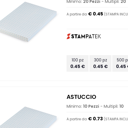
Minimo:
20 Pezzi
- Multipli:
20
€ 0.45
A partire da
(STAMPA INCLU
100 pz
300 pz
500 p
0.45 €
0.45 €
0.45
ASTUCCIO
Minimo:
10 Pezzi
- Multipli:
10
€ 0.73
A partire da
(STAMPA INCLU