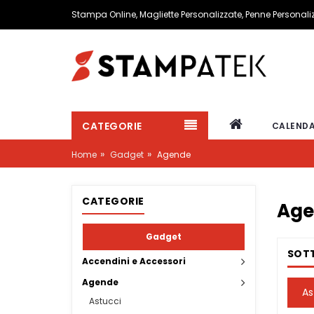
Stampa Online, Magliette Personalizzate, Penne Personal
CATEGORIE
CALENDA
»
»
Home
Gadget
Agende
CATEGORIE
Age
Gadget
SOT
Accendini e Accessori
Agende
As
Astucci