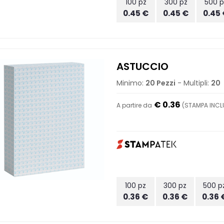
100 pz
300 pz
500 p
0.45 €
0.45 €
0.45
ASTUCCIO
Minimo:
20 Pezzi
- Multipli:
20
€ 0.36
A partire da
(STAMPA INCLU
100 pz
300 pz
500 p
0.36 €
0.36 €
0.36 