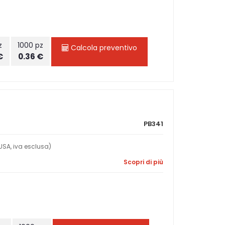
z
1000 pz
Calcola preventivo
€
0.36 €
PB341
SA, iva esclusa)
Scopri di più