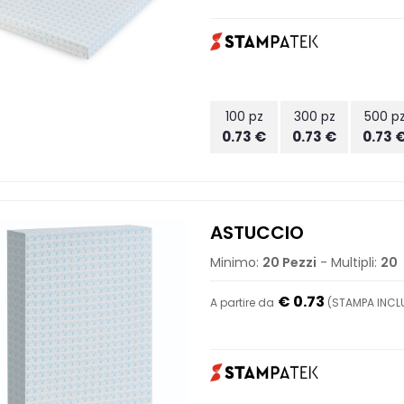
100 pz
300 pz
500 p
0.73 €
0.73 €
0.73 
ASTUCCIO
Minimo:
20 Pezzi
- Multipli:
20
€ 0.73
A partire da
(STAMPA INCLU