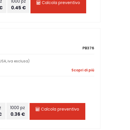
z
1000 pz
Calcola preventivo
 €
0.45 €
PB376
SA, iva esclusa)
Scopri di più
z
1000 pz
Calcola preventivo
€
0.36 €