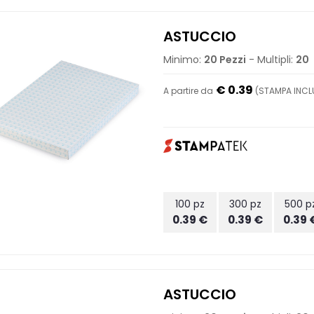
ASTUCCIO
Minimo:
20 Pezzi
- Multipli:
20
€ 0.39
A partire da
(STAMPA INCLU
100 pz
300 pz
500 p
0.39 €
0.39 €
0.39 
ASTUCCIO