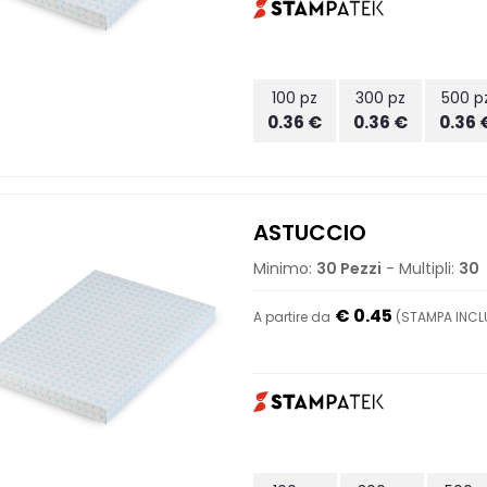
100 pz
300 pz
500 p
0.36 €
0.36 €
0.36 
ASTUCCIO
Minimo:
30 Pezzi
- Multipli:
30
€ 0.45
A partire da
(STAMPA INCLU