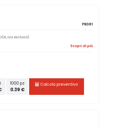
PB381
SA, iva esclusa)
Scopri di più
z
1000 pz
Calcola preventivo
€
0.39 €