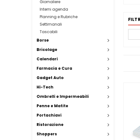
Giornaliere
Interni agenda
Planning e Rubriche
FILTR
Settimanali
Tascabili
Borse
Bricolage
Calendari
Farmacia e Cura
Gadget Auto
Hi-Tech
Ombrelli e Impermeabili
Penne e Matite
Portachiavi
Ristorazione
Shoppers