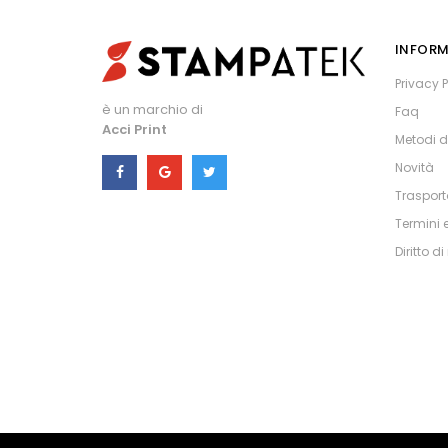
INFORM
Privacy P
è un marchio di
Faq
Acci Print
Metodi 
Novità
Trasport
Termini 
Diritto d