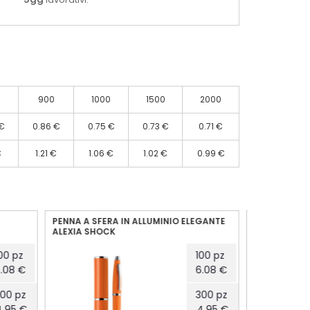
900
1000
1500
2000
€
0.86 €
0.75 €
0.73 €
0.71 €
€
1.21 €
1.06 €
1.02 €
0.99 €
LEGANTE
PENNA IN ALLUMINIO PERSONALIZZABILE
PENNA A S
CON LOGO DUAL
100 pz
100 pz
6.08 €
1.29 €
300 pz
300 pz
4.95 €
1.05 €