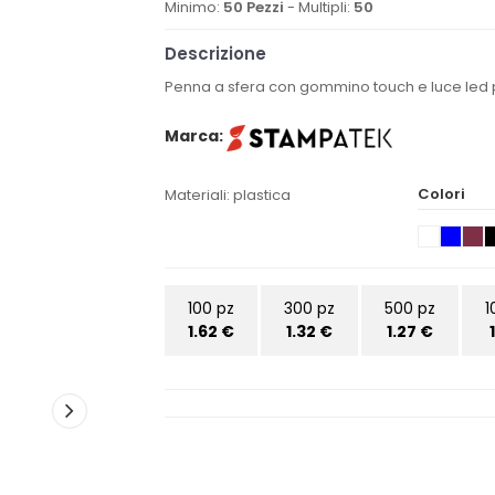
Minimo:
50 Pezzi
- Multipli:
50
Descrizione
Penna a sfera con gommino touch e luce led p
Marca:
Colori
Materiali: plastica
100 pz
300 pz
500 pz
1
1.62 €
1.32 €
1.27 €