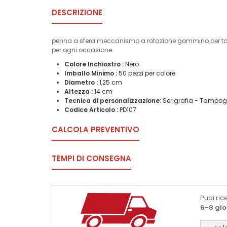
DESCRIZIONE
penna a sfera meccanismo a rotazione gommino per touch s
per ogni occasione
Colore Inchiostro :
Nero
Imballo Minimo :
50 pezzi per colore
Diametro :
1,25 cm
Altezza :
14 cm
Tecnica di personalizzazione:
Serigrafia - Tampogr
Codice Articolo :
PD107
CALCOLA PREVENTIVO
TEMPI DI CONSEGNA
Puoi ric
6-8 gio