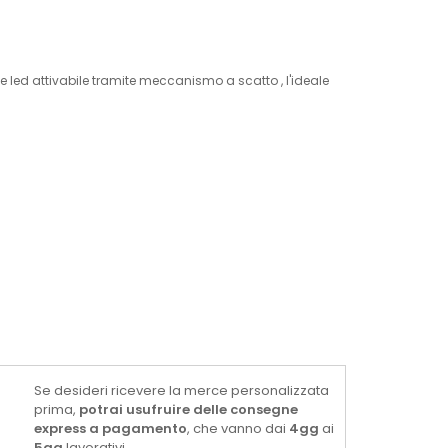
 led attivabile tramite meccanismo a scatto , l'ideale
Se desideri ricevere la merce personalizzata
prima,
potrai usufruire delle consegne
express a pagamento
, che vanno dai
4gg
ai
5gg
lavorativi.