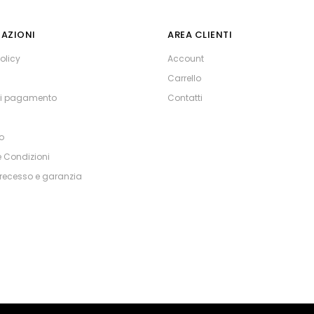
AZIONI
AREA CLIENTI
olicy
Account
Carrello
di pagamento
Contatti
o
e Condizioni
i recesso e garanzia