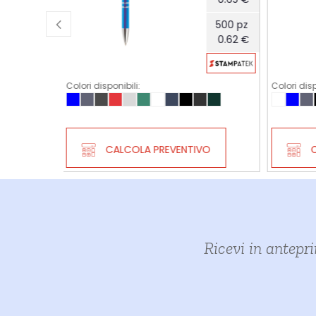
500 pz
500 pz
0.62 €
0.83 €
Colori disponibili:
Colori di
IVO
CALCOLA PREVENTIVO
Ricevi in antepr