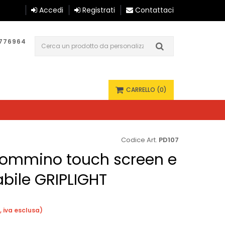
Accedi
Registrati
Contattaci
1776964
0
CARRELLO
(0)
Codice Art.
PD107
gommino touch screen e
abile GRIPLIGHT
 iva esclusa)