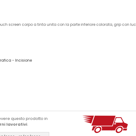
creen corpo a tinta unita con la parte inferiore colorata, grip con luce
afica - Incisione
evere questo prodotto in
rni lavorativi
.