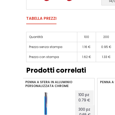
14/
TABELLA PREZZI
Quantità
100
200
Prezzo senza stampa
1.16 €
0.95 €
Prezzo con stampa
1.62 €
1.33 €
Prodotti correlati
O
PENNA A SFERA IN ALLUMINIO DIRECT
PENNA 
PERSON
100 pz
100 pz
0.79 €
1.06 €
300 pz
300 pz
0.65 €
0.86 €