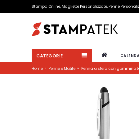
Stampa Online, Magliette Personalizzate, Penne Personal
CATEGORIE
CALENDA
»
»
Home
Penne e Matite
Penna a sfera con gommino tou