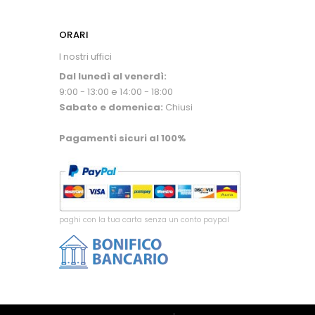
ORARI
I nostri uffici
Dal lunedì al venerdì:
9:00 - 13:00 e 14:00 - 18:00
Sabato e domenica:
Chiusi
Pagamenti sicuri al 100%
paghi con la tua carta senza un conto paypal