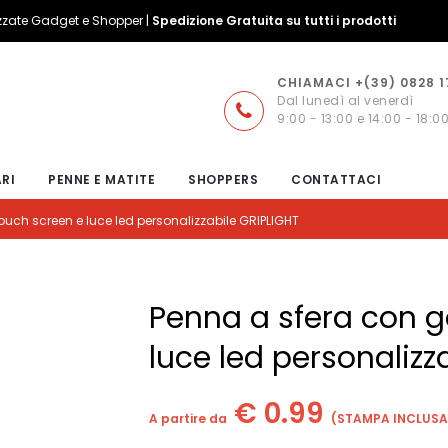
izzate Gadget e Shopper |
Spedizione Gratuita su tutti i prodotti
CHIAMACI +(39) 0828 
Dal lunedì al venerdì
9:00 - 13:00 e 14:00 - 18:0
RI
PENNE E MATITE
SHOPPERS
CONTATTACI
ch screen e luce led personalizzabile GRIPLIGHT
Penna a sfera con 
luce led personalizz
€ 0.99
A partire da
(STAMPA INCLUSA,