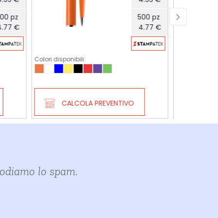
500 pz
500 pz
4.77 €
1.01 €
Colori disponibili:
Colori dispon
CALCOLA PREVENTIVO
CA
i odiamo lo spam.