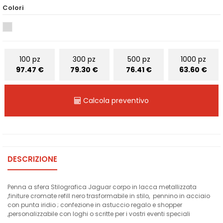
Colori
100 pz
300 pz
500 pz
1000 pz
97.47 €
79.30 €
76.41 €
63.60 €
Calcola preventivo
DESCRIZIONE
Penna a sfera Stilografica Jaguar corpo in lacca metallizzata
,finiture cromate refill nero trasformabile in stilo, pennino in acciaio
con punta iridio ; confezione in astuccio regalo e shopper
,personalizzabile con loghi o scritte per i vostri eventi speciali