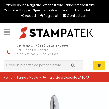
Stampa Online, Magliette Personalizzate, Penne Personalizzate
Gadget e Shopper |
Spedizione Gratuita su tutti i prodotti
Accedi
Registrati
Contattaci
CHIAMACI +(39) 0828 1776964
Dal lunedì al venerdì
9:00 - 13:00 e 14:00 - 18:00
»
»
Home
Penne e Matite
Penna a sfera elegante JAGUAR