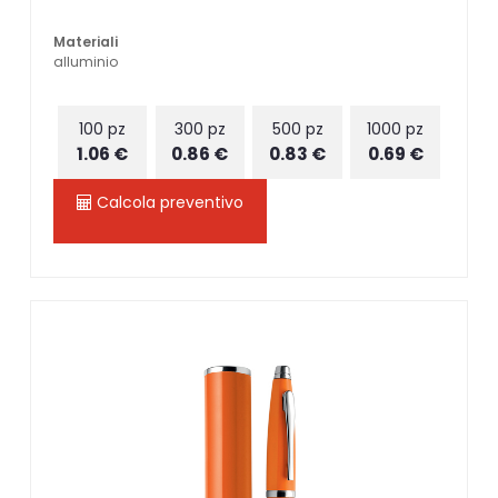
Materiali
alluminio
100 pz
300 pz
500 pz
1000 pz
1.06 €
0.86 €
0.83 €
0.69 €
Calcola preventivo