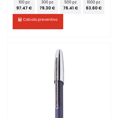
100 pz
300 pz
500 pz
1000 pz
97.47 €
79.30 €
76.41 €
63.60 €
Calcola preventivo