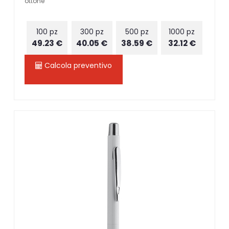
ottone
100 pz
300 pz
500 pz
1000 pz
49.23 €
40.05 €
38.59 €
32.12 €
Calcola preventivo