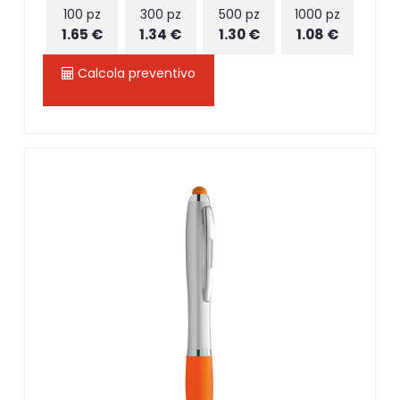
100 pz
300 pz
500 pz
1000 pz
1.65 €
1.34 €
1.30 €
1.08 €
Calcola preventivo