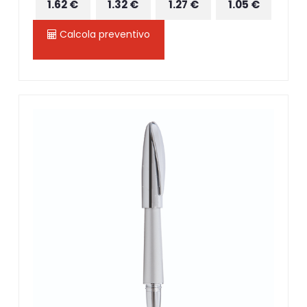
1.62 €
1.32 €
1.27 €
1.05 €
Calcola preventivo