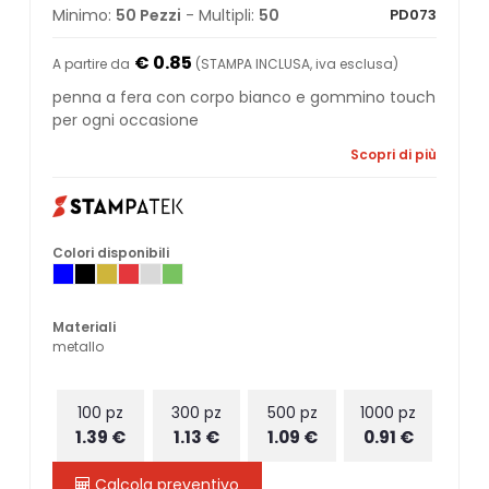
Minimo:
50 Pezzi
- Multipli:
50
PD073
€ 0.85
A partire da
(STAMPA INCLUSA, iva esclusa)
penna a fera con corpo bianco e gommino touch
per ogni occasione
Scopri di più
Colori disponibili
Materiali
metallo
100 pz
300 pz
500 pz
1000 pz
1.39 €
1.13 €
1.09 €
0.91 €
Calcola preventivo