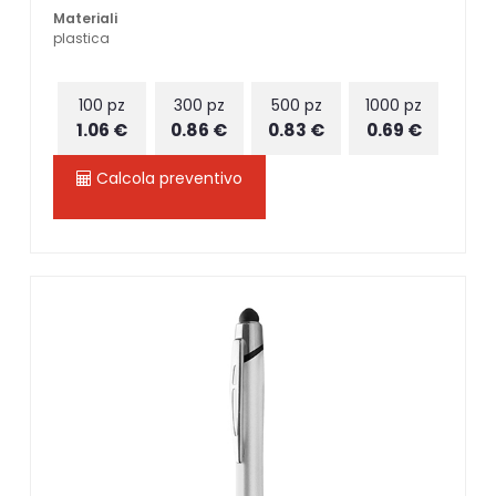
Materiali
plastica
100 pz
300 pz
500 pz
1000 pz
1.06 €
0.86 €
0.83 €
0.69 €
Calcola preventivo