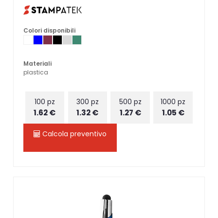
Colori disponibili
Materiali
plastica
100 pz
300 pz
500 pz
1000 pz
1.62 €
1.32 €
1.27 €
1.05 €
Calcola preventivo