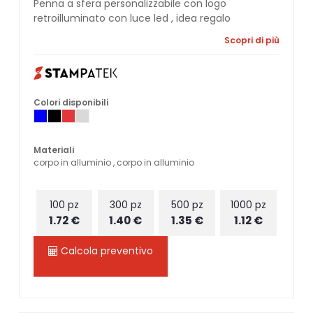
Penna a sfera personalizzabile con logo
retroilluminato con luce led , idea regalo
Scopri di più
Colori disponibili
Materiali
corpo in alluminio , corpo in alluminio
100 pz
300 pz
500 pz
1000 pz
1.72 €
1.40 €
1.35 €
1.12 €
Calcola preventivo