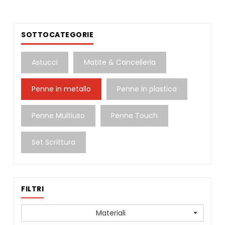
SOTTOCATEGORIE
Astucci
Matite & Cancelleria
Penne in metallo
Penne in plastica
Penne Multiuso
Penne Touch
Set Scrittura
FILTRI
Materiali