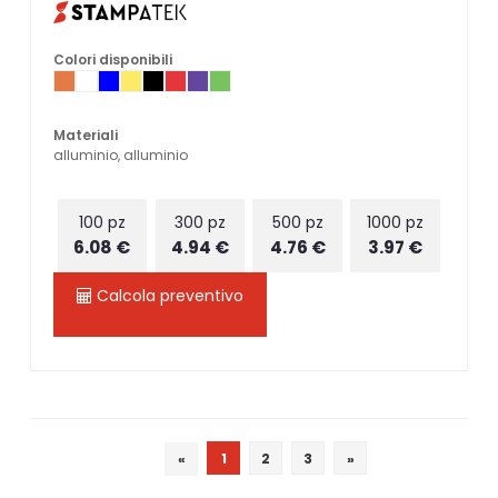
Colori disponibili
Materiali
alluminio, alluminio
100 pz
300 pz
500 pz
1000 pz
6.08 €
4.94 €
4.76 €
3.97 €
Calcola preventivo
«
1
2
3
»