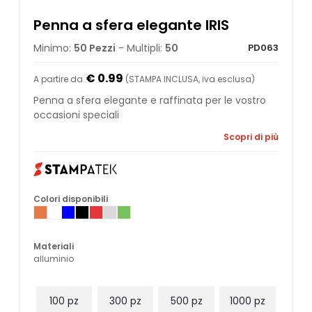
Penna a sfera elegante IRIS
Minimo:
50 Pezzi
- Multipli:
50
PD063
€ 0.99
A partire da
(STAMPA INCLUSA, iva esclusa)
Penna a sfera elegante e raffinata per le vostro
occasioni speciali
Scopri di più
Colori disponibili
Materiali
alluminio
100 pz
300 pz
500 pz
1000 pz