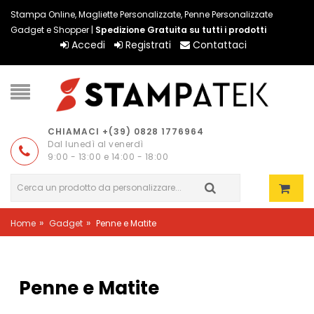
Stampa Online, Magliette Personalizzate, Penne Personalizzate
Gadget e Shopper |
Spedizione Gratuita su tutti i prodotti
Accedi
Registrati
Contattaci
CHIAMACI +(39) 0828 1776964
Dal lunedì al venerdì
9:00 - 13:00 e 14:00 - 18:00
»
»
Home
Gadget
Penne e Matite
Penne e Matite